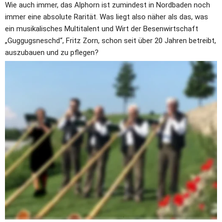
Wie auch immer, das Alphorn ist zumindest in Nordbaden noch 
immer eine absolute Rarität. Was liegt also näher als das, was 
ein musikalisches Multitalent und Wirt der Besenwirtschaft 
„Guggugsneschd“, Fritz Zorn, schon seit über 20 Jahren betreibt, 
auszubauen und zu pflegen?
Als eine höchst 
infiziöse
 Geschichte wird das beschrieben, was 
dann in der Folgezeit, nämlich nach mehreren Besuchen des 
„Guggugsneschdes“, passiert ist. Oder es war einfach die 
Begeisterung für diese besondere Stimmung, die das Alphorn 
verbreitet und den Initiator des Ensembles Peter Pfeiffer aus 
Stettfeld bei Karlsruhe, dazu veranlasst hat, weitere für diese 
Art von Musik anfällige Blechbläser zu gewinnen. Auch dies war 
beileibe kein 
Zu
fall sondern ein ausgesprochener 
Glücks
fall, 
weitere Spitzenmusiker wie Ingbert Thorn, Thomas Lösch, 
Markus Waltenberger und Cristina Buchholz zu gewinnen.
Dem Virus sind also alle gleichermaßen verfallen, was schließlich 
die ideale Voraussetzung dafür war, das Ensemble „Die 
Badischen“ ins Leben zu rufen. Dies passierte im Dezember 