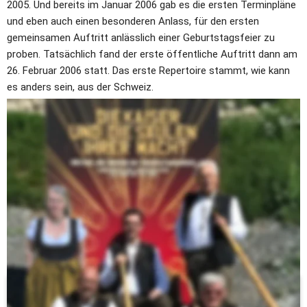
2005. Und bereits im Januar 2006 gab es die ersten Terminpläne 
und eben auch einen besonderen Anlass, für den ersten 
gemeinsamen Auftritt anlässlich einer Geburtstagsfeier zu 
proben. Tatsächlich fand der erste öffentliche Auftritt dann am 
26. Februar 2006 statt. Das erste Repertoire stammt, wie kann 
es anders sein, aus der Schweiz.
Dass man mit Alphörnern noch sehr viel mehr anstellen kann, 
soll schon hier als offenes Geheimnis preisgegeben werden. Das 
Ensemble jedenfalls wird nicht verlegen, wenn es um Musik geht, 
die über das traditionelle hinausgeht und in seiner Vielfältigkeit 
und Einzigartigkeit seinesgleichen sucht.
Übrigens:
Dass es deutlich über 600 Jahre gedauert hat, bis das Alphorn 
endlich auch im Badischen heimisch wurde, liegt einfach daran, 
dass das „Erste Badische Alphorntrio“ erst jetzt seine Formation 
gefunden hat ...
Und noch ein Schenkelklopfer:
Wie lange braucht man, um Alphorn spielen zu lernen?